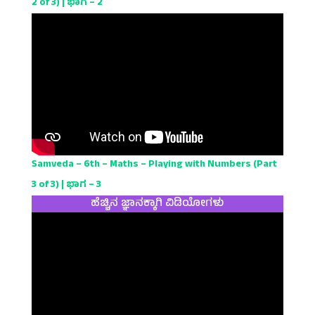
2 of 3) | ಭಾಗ – 2
Samveda – 6th – Maths – Playing with Numbers (Part
3 of 3) | ಭಾಗ – 3
ಹೆಚ್ಚಿನ ಜ್ಞಾನಕ್ಕಾಗಿ ವಿಡಿಯೋಗಳು