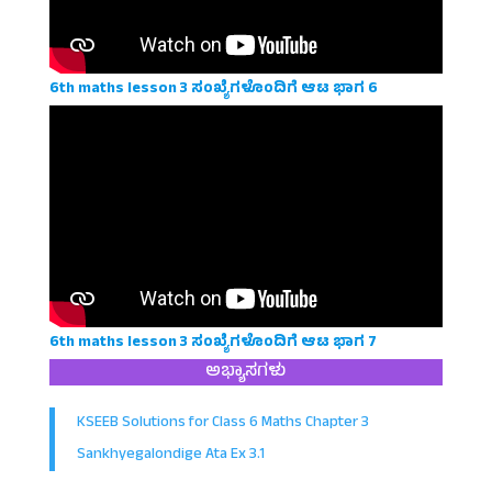
6th maths lesson 3 ಸಂಖ್ಯೆಗಳೊಂದಿಗೆ ಆಟ ಭಾಗ 6
6th maths lesson 3 ಸಂಖ್ಯೆಗಳೊಂದಿಗೆ ಆಟ ಭಾಗ 7
ಅಭ್ಯಾಸಗಳು
KSEEB Solutions for Class 6 Maths Chapter 3
Sankhyegalondige Ata Ex 3.1