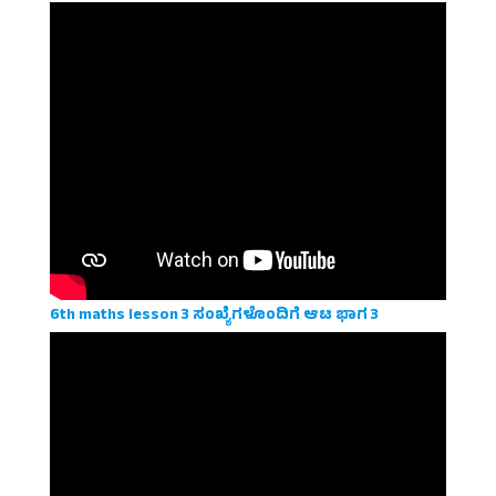
6th maths lesson 3 ಸಂಖ್ಯೆಗಳೊಂದಿಗೆ ಆಟ ಭಾಗ 3