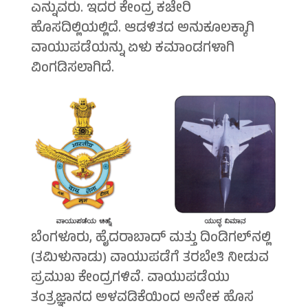
ಎನ್ನುವರು. ಇದರ ಕೇಂದ್ರ ಕಚೇರಿ
ಹೊಸದಿಲ್ಲಿಯಲ್ಲಿದೆ. ಆಡಳಿತದ ಅನುಕೂಲಕ್ಕಾಗಿ
ವಾಯುಪಡೆಯನ್ನು ಏಳು ಕಮಾಂಡಗಳಾಗಿ
ವಿಂಗಡಿಸಲಾಗಿದೆ.
ಬೆಂಗಳೂರು, ಹೈದರಾಬಾದ್ ಮತ್ತು ದಿಂಡಿಗಲ್‍ನಲ್ಲಿ
(ತಮಿಳುನಾಡು) ವಾಯುಪಡೆಗೆ ತರಬೇತಿ ನೀಡುವ
ಪ್ರಮುಖ ಕೇಂದ್ರಗಳಿವೆ. ವಾಯುಪಡೆಯು
ತಂತ್ರಜ್ಞಾನದ ಅಳವಡಿಕೆಯಿಂದ ಅನೇಕ ಹೊಸ