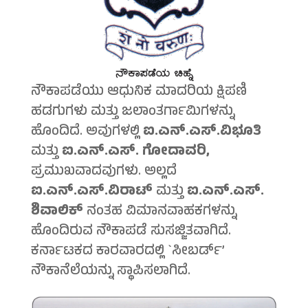
ನೌಕಾಪಡೆಯು ಆಧುನಿಕ ಮಾದರಿಯ ಕ್ಷಿಪಣಿ
ಹಡಗುಗಳು ಮತ್ತು ಜಲಾಂತರ್ಗಾಮಿಗಳನ್ನು
ಹೊಂದಿದೆ. ಅವುಗಳಲ್ಲಿ
ಐ.ಎನ್.ಎಸ್.ವಿಭೂತಿ
ಮತ್ತು
ಐ.ಎನ್.ಎಸ್. ಗೋದಾವರಿ,
ಪ್ರಮುಖವಾದವುಗಳು. ಅಲ್ಲದೆ
ಐ.ಎನ್.ಎಸ್.ವಿರಾಟ್
ಮತ್ತು
ಐ.ಎನ್.ಎಸ್.
ಶಿವಾಲಿಕ್
ನಂತಹ ವಿಮಾನವಾಹಕಗಳನ್ನು
ಹೊಂದಿರುವ ನೌಕಾಪಡೆ ಸುಸಜ್ಜಿತವಾಗಿದೆ.
ಕರ್ನಾಟಕದ ಕಾರವಾರದಲ್ಲಿ `ಸೀಬರ್ಡ್’
ನೌಕಾನೆಲೆಯನ್ನು ಸ್ಥಾಪಿಸಲಾಗಿದೆ.