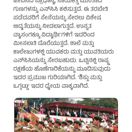
ಜೀವನದ ಪ್ರಾಧಾನ್ಯ, ನಾಯಕತ್ವ ಮುಂತಾದ
ಗುಣಗಳನ್ನು ಎನ್‍ಸಿಸಿ ಕಲಿಸುತ್ತದೆ. ಈ ತರಬೇತಿ
ಪಡೆದವರಿಗೆ ಸೇನೆಯನ್ನು ಸೇರಲು ವಿಶೇಷ
ಆದ್ಯತೆಯನ್ನು ನೀಡಲಾಗುತ್ತದೆ. ಉನ್ನತ
ವ್ಯಾಸಂಗಕ್ಕೂ ವಿದ್ಯಾರ್ಥಿಗಳಿಗೆ ಇದರಿಂದ
ಮೀಸಲಾತಿ ದೊರೆಯುತ್ತದೆ. ಶಾಲೆ ಮತ್ತು
ಕಾಲೇಜುಗಳಲ್ಲಿ ಯುವಕರು ಮತ್ತು ಯುವತಿಯರು
ಎನ್‍ಸಿಸಿಯನ್ನು ಸೇರಬಹುದು. ಒಟ್ಟಿನಲ್ಲಿ ರಾಷ್ಟ್ರ
ರಕ್ಷಣೆಯ ಹೊಣೆಗಾರಿಕೆಯನ್ನು ಮೂಡಿಸುವುದು
ಇದರ ಪ್ರಮುಖ ಗುರಿಯಾಗಿದೆ. ‘ಶಿಸ್ತು ಮತ್ತು
ಒಗ್ಗಟ್ಟು’ ಇದರ ಧ್ಯೇಯ ವಾಕ್ಯವಾಗಿದೆ.