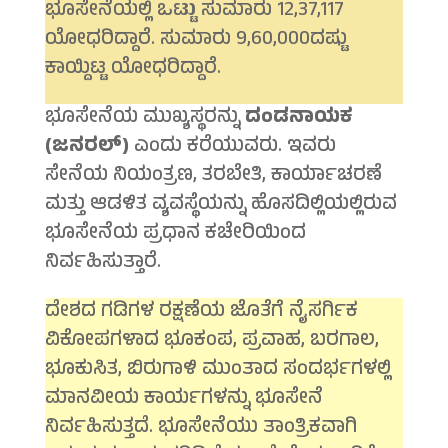
ಭೂಸೇನೆಯಲ್ಲಿ ಒಟ್ಟು ಸುಮಾರು 12,37,117
ಯೋಧರಿದ್ದಾರೆ. ಸುಮಾರು 9,60,000ದಷ್ಟು
ಕಾಯ್ದಿಟ್ಟ ಯೋಧರಿದ್ದಾರೆ.
ಭೂಸೇನೆಯ ಮುಖ್ಯಸ್ಥರನ್ನು
ದಂಡನಾಯಕ
(ಜನರಲ್)
ಎಂದು ಕರೆಯುವರು. ಇವರು
ಸೇನೆಯ ನಿಯಂತ್ರಣ, ತರಬೇತಿ, ಕಾರ್ಯಾಚರಣೆ
ಮತ್ತು ಆಡಳಿತ ವ್ಯವಸ್ಥೆಯನ್ನು ಹೊಸದಿಲ್ಲಿಯಲ್ಲಿರುವ
ಭೂಸೇನೆಯ ಪ್ರಧಾನ ಕಚೇರಿಯಿಂದ
ನಿರ್ವಹಿಸುತ್ತಾರೆ.
ದೇಶದ ಗಡಿಗಳ ರಕ್ಷಣೆಯ ಜೊತೆಗೆ ನೈಸರ್ಗಿಕ
ವಿಕೋಪಗಳಾದ ಭೂಕಂಪ, ಪ್ರವಾಹ, ಬರಗಾಲ,
ಭೂಕುಸಿತ, ಬಿರುಗಾಳಿ ಮುಂತಾದ ಸಂದರ್ಭಗಳಲ್ಲಿ
ಮಾನವೀಯ ಕಾರ್ಯಗಳನ್ನು ಭೂಸೇನೆ
ನಿರ್ವಹಿಸುತ್ತದೆ. ಭೂಸೇನೆಯು ತಾಂತ್ರಿಕವಾಗಿ