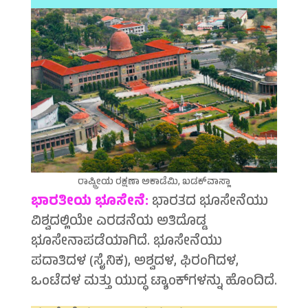
ರಾಷ್ಟ್ರೀಯ ರಕ್ಷಣಾ ಅಕಾಡೆಮಿ, ಖಡಕ್‍ವಾಸ್ಲಾ
ಭಾರತೀಯ ಭೂಸೇನೆ:
ಭಾರತದ ಭೂಸೇನೆಯು
ವಿಶ್ವದಲ್ಲಿಯೇ ಎರಡನೆಯ ಅತಿದೊಡ್ಡ
ಭೂಸೇನಾಪಡೆಯಾಗಿದೆ. ಭೂಸೇನೆಯು
ಪದಾತಿದಳ (ಸೈನಿಕ), ಅಶ್ವದಳ, ಫಿರಂಗಿದಳ,
ಒಂಟೆದಳ ಮತ್ತು ಯುದ್ಧ ಟ್ಯಾಂಕ್‍ಗಳನ್ನು ಹೊಂದಿದೆ.