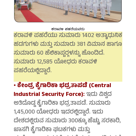
ಕರಾವಳಿ ಪಹರೆಯು ಸುಮಾರು 1402 ಅತ್ಯಾಧುನಿಕ
ಹಡಗುಗಳು ಮತ್ತು ಸುಮಾರು 381 ವಿಮಾನ ಹಾಗೂ
ಸುಮಾರು 60 ಹೆಲಿಕಾಪ್ಟರ್‍ಗಳನ್ನು ಹೊಂದಿದೆ.
ಸುಮಾರು 12,585 ಯೋಧರು ಕರಾವಳಿ
ಪಹರೆಯಲ್ಲಿದ್ದಾರೆ.
• ಕೇಂದ್ರ ಕೈಗಾರಿಕಾ ಭದ್ರತಾಪಡೆ (Central
Industrial Security Force):
ಇದು ವಿಶ್ವದ
ಅತಿದೊಡ್ಡ ಕೈಗಾರಿಕಾ ಭದ್ರತಾಪಡೆ. ಸುಮಾರು
1,45,000 ಯೋಧರು ಇದರಲ್ಲಿದ್ದಾರೆ. ಇದು
ದೇಶದಲ್ಲಿರುವ ಸುಮಾರು 300ಕ್ಕೂ ಹೆಚ್ಚು ಸರಕಾರಿ,
ಖಾಸಗಿ ಕೈಗಾರಿಕಾ ಘಟಕಗಳು ಮತ್ತು