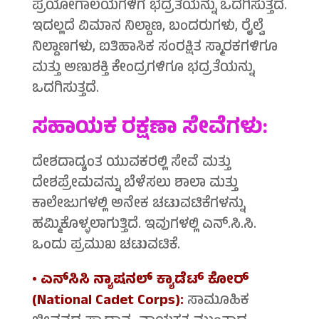
ಪ್ರಯೋಗಾಲಯಗಳಿಗೆ ಭದ್ರತೆಯನ್ನು ಒದಗಿಸುತ್ತದೆ.
ಇದಲ್ಲದೆ ವಿಮಾನ ನಿಲ್ದಾಣ, ಬಂದರುಗಳು, ರೈಲ್ವೆ
ನಿಲ್ದಾಣಗಳು, ಐತಿಹಾಸಿಕ ಸಂರಕ್ಷಿತ ಸ್ಮಾರಕಗಳಿಗೂ
ಮತ್ತು ಅಣುಶಕ್ತಿ ಕೇಂದ್ರಗಳಿಗೂ ಭದ್ರತೆಯನ್ನು
ಒದಗಿಸುತ್ತದೆ.
ಸಹಾಯಕ ರಕ್ಷಣಾ ಸೇವೆಗಳು:
ದೇಶದಾದ್ಯಂತ ಯುವಕರಲ್ಲಿ ಸೇವೆ ಮತ್ತು
ದೇಶಪ್ರೇಮವನ್ನು ಬೆಳೆಸಲು ಶಾಲಾ ಮತ್ತು
ಕಾಲೇಜುಗಳಲ್ಲಿ ಅನೇಕ ಚಟುವಟಿಕೆಗಳನ್ನು
ಹಮ್ಮಿಕೊಳ್ಳಲಾಗುತ್ತಿದೆ. ಇವುಗಳಲ್ಲಿ ಎನ್.ಸಿ.ಸಿ.
ಒಂದು ಪ್ರಮುಖ ಚಟುವಟಿಕೆ.
• ಎನ್‍ಸಿಸಿ ನ್ಯಾಷನಲ್ ಕ್ಯಾಡೆಟ್ ಕೋರ್
(National Cadet Corps):
ಸಾಮೂಹಿಕ