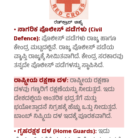
• ನಾಗರಿಕ ಪೊಲೀಸ್ ಪಡೆಗಳು (Civil
Defence):
ಪೊಲೀಸ್ ಪಡೆಗಳು ರಾಜ್ಯ ಹಾಗೂ
ಕೇಂದ್ರ ಮಟ್ಟದಲ್ಲಿವೆ. ರಾಜ್ಯ ಪೊಲೀಸ್ ಪಡೆಯ
ವ್ಯಾಪ್ತಿ ರಾಜ್ಯಕ್ಕೆ ಸೀಮಿತವಾಗಿದೆ. ಕೇಂದ್ರ ಸರಕಾರವು
ತನ್ನದೇ ಪೊಲೀಸ್ ಪಡೆಗಳನ್ನು ಸ್ಥಾಪಿಸಿದೆ.
ರಾಷ್ಟ್ರೀಯ ರಕ್ಷಣಾ ದಳ:
ರಾಷ್ಟ್ರೀಯ ರಕ್ಷಣಾ
ದಳವು ಗಣ್ಯರಿಗೆ ರಕ್ಷಣೆಯನ್ನು ನೀಡುತ್ತದೆ. ಇದು
ದೇಶದಲ್ಲಿಯ ಆಂತರಿಕ ಭದ್ರತೆಗೆ ಮತ್ತು
ಭಯೋತ್ಪಾದನೆ ನಿಗ್ರಹಕ್ಕೆ ಹೆಚ್ಚು ಒತ್ತು ನೀಡುತ್ತದೆ.
ಬಾಂಬ್ ನಿಷ್ಕ್ರಿಯ ದಳ ಇದಕ್ಕೆ ಪೂರಕವಾಗಿದೆ.
• ಗೃಹರಕ್ಷಕ ದಳ (Home Guards):
ಇದು