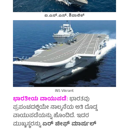
ಐ.ಎನ್.ಎಸ್. ಶಿವಾಲಿಕ್
INS Vikrant
ಭಾರತೀಯ ವಾಯುಪಡೆ:
ಭಾರತವು
ಪ್ರಪಂಚದಲ್ಲಿಯೇ ನಾಲ್ಕನೆಯ ಅತಿ ದೊಡ್ಡ
ವಾಯುಪಡೆಯನ್ನು ಹೊಂದಿದೆ. ಇದರ
ಮುಖ್ಯಸ್ಥರನ್ನು
ಏರ್ ಚೀಫ್ ಮಾರ್ಷಲ್