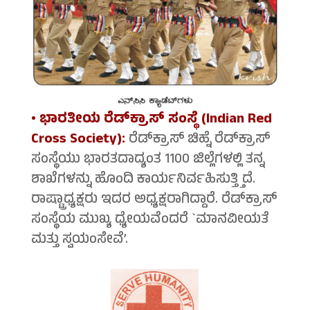
• ಭಾರತೀಯ ರೆಡ್‍ಕ್ರಾಸ್ ಸಂಸ್ಥೆ (Indian Red
Cross Society):
ರೆಡ್‍ಕ್ರಾಸ್ ಚಿಹ್ನೆ ರೆಡ್‍ಕ್ರಾಸ್
ಸಂಸ್ಥೆಯು ಭಾರತದಾದ್ಯಂತ 1100 ಜಿಲ್ಲೆಗಳಲ್ಲಿ ತನ್ನ
ಶಾಖೆಗಳನ್ನು ಹೊಂದಿ ಕಾರ್ಯನಿರ್ವಹಿಸುತ್ತ್ತಿದೆ.
ರಾಷ್ಟ್ರಾಧ್ಯಕ್ಷರು ಇದರ ಅಧ್ಯಕ್ಷರಾಗಿದ್ದಾರೆ. ರೆಡ್‍ಕ್ರಾಸ್
ಸಂಸ್ಥೆಯ ಮುಖ್ಯ ಧ್ಯೇಯವೆಂದರೆ `ಮಾನವೀಯತೆ
ಮತ್ತು ಸ್ವಯಂಸೇವೆ’.