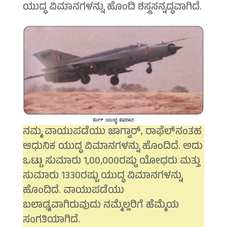
ಯುದ್ಧ ವಿಮಾನಗಳನ್ನು ಹೊಂದಿ ಶಸ್ತ್ರಸನ್ನದ್ಧವಾಗಿದೆ.
ನಮ್ಮ ವಾಯುಪಡೆಯು ಜಾಗ್ವಾರ್, ರಾಫೆಲ್‍ನಂತಹ
ಆಧುನಿಕ ಯುದ್ಧ ವಿಮಾನಗಳನ್ನು ಹೊಂದಿದೆ. ಅದು
ಒಟ್ಟು ಸುಮಾರು 1,00,000ರಷ್ಟು ಯೋಧರು ಮತ್ತು
ಸುಮಾರು 1330ರಷ್ಟು ಯುದ್ಧ ವಿಮಾನಗಳನ್ನು
ಹೊಂದಿದೆ. ವಾಯುಪಡೆಯು
ಬಲಾಢ್ಯವಾಗಿರುವುದು ನಮ್ಮೆಲ್ಲರಿಗೆ ಹೆಮ್ಮೆಯ
ಸಂಗತಿಯಾಗಿದೆ.