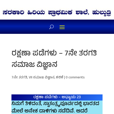
ರಕ್ಷಣಾ ಪಡೆಗಳು – 7ನೇ ತರಗತಿ
ಸಮಾಜ ವಿಜ್ಞಾನ
7ನೇ ತರಗತಿ
,
VII ಸಮಾಜ ವಿಜ್ಞಾನ
,
ಕಲಿಕೆ
|
0 comments
ರಕ್ಷಣಾ ಪಡೆಗಳು – ಅಧ್ಯಾಯ 23
ನಿಮಗೆ ತಿಳಿದಂತೆ, ಸ್ವಾತಂತ್ರ್ಯಪೂರ್ವದಲ್ಲಿ ಭಾರತದ
ಮೇಲೆ ಅನೇಕ ದಾಳಿಗಳು ನಡೆದಿವೆ. ಆದರೆ