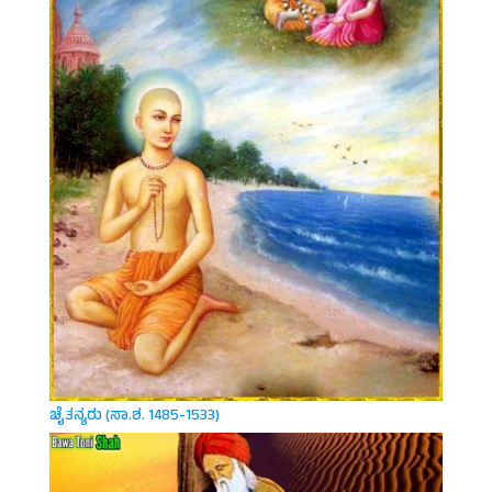
ಚೈತನ್ಯರು (ಸಾ.ಶ. 1485-1533)