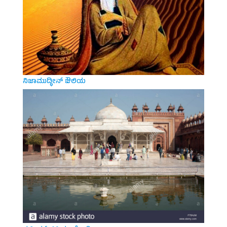
ನಿಜಾಮುದ್ಧೀನ್ ಔಲಿಯ