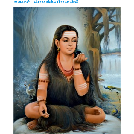
ಆಂಡಾಳ್ – ಮೂಲ ಹೆಸರು ಗೋದಾದೇವಿ