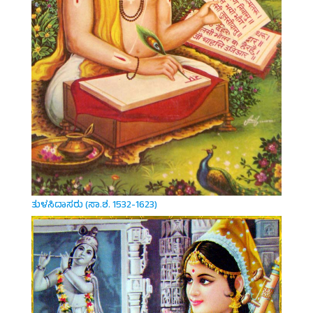
ತುಳಸಿದಾಸರು (ಸಾ.ಶ. 1532-1623)