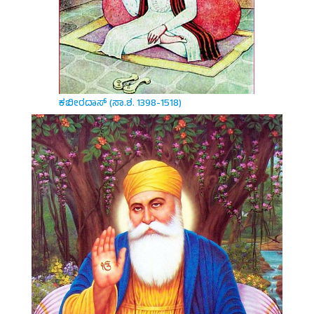
ಕಬೀರದಾಸ್ (ಸಾ.ಶ. 1398-1518)