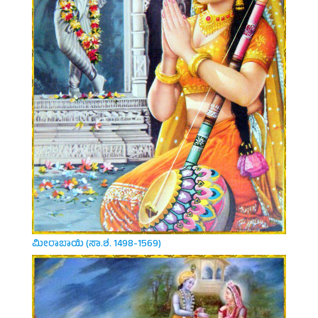
ಮೀರಾಬಾಯಿ (ಸಾ.ಶ. 1498-1569)