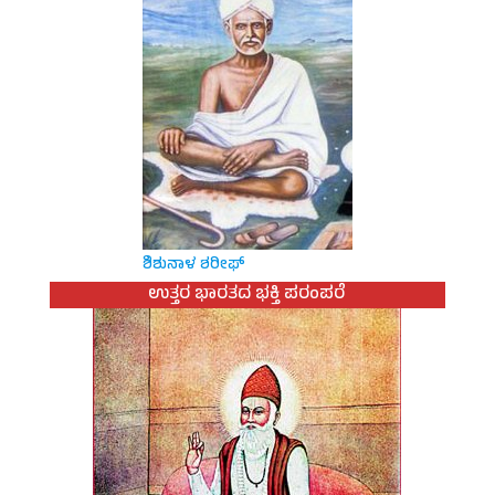
ಶಿಶುನಾಳ ಶರೀಫ್
ಉತ್ತರ ಭಾರತದ ಭಕ್ತಿ ಪರಂಪರೆ