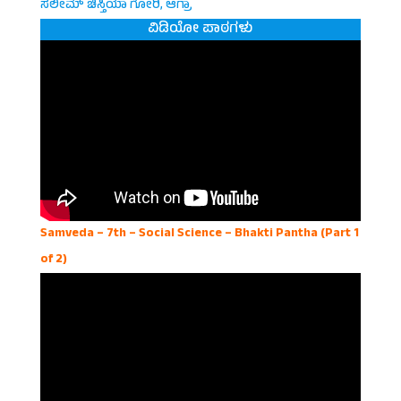
ಸಲೀಮ್ ಚಿಸ್ತಿಯಾ ಗೋರಿ, ಆಗ್ರಾ
ವಿಡಿಯೋ ಪಾಠಗಳು
Samveda – 7th – Social Science – Bhakti Pantha (Part 1
of 2)