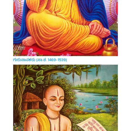
ಗುರುನಾನಕರು (ಸಾ.ಶ. 1469-1539)