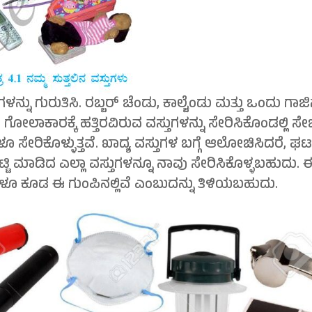
್ನು ಗುರುತಿಸಿ. ರಬ್ಬರ್ ಚೆಂಡು, ಕಾಲ್ಚೆಂಡು ಮತ್ತು ಒಂದು ಗಾಜ
ಗೋಲಾಕಾರಕ್ಕೆ ಹತ್ತಿರವಿರುವ ವಸ್ತುಗಳನ್ನು ಸೇರಿಸಿಕೊಂಡಲ್ಲಿ ಸೇ
ಳೂ ಸೇರಿಕೊಳ್ಳುತ್ತವೆ. ಖಾದ್ಯ ವಸ್ತುಗಳ ಬಗ್ಗೆ ಆಲೋಚಿಸಿದರೆ, ಘ
ಿ ಪಟ್ಟಿ ಮಾಡಿದ ಎಲ್ಲಾ ವಸ್ತುಗಳನ್ನೂ ನಾವು ಸೇರಿಸಿಕೊಳ್ಳಬಹುದು.
ಳೂ ಕೂಡ ಈ ಗುಂಪಿನಲ್ಲಿವೆ ಎಂಬುದನ್ನು ತಿಳಿಯಬಹುದು.