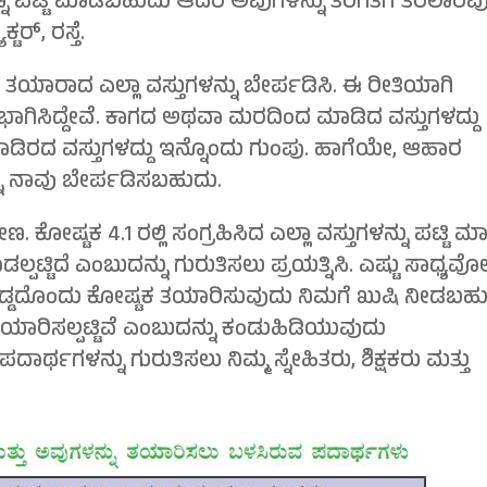
ೂ ಪಟ್ಟಿ ಮಾಡಬಹುದು ಆದರೆ ಅವುಗಳನ್ನು ತರಗತಿಗೆ ತರಲಾರೆವು
ರ್, ರಸ್ತೆ.
ಾರಾದ ಎಲ್ಲಾ ವಸ್ತುಗಳನ್ನು ಬೇರ್ಪಡಿಸಿ. ಈ ರೀತಿಯಾಗಿ
ಿಭಾಗಿಸಿದ್ದೇವೆ. ಕಾಗದ ಅಥವಾ ಮರದಿಂದ ಮಾಡಿದ ವಸ್ತುಗಳದ್ದು
ಿರದ ವಸ್ತುಗಳದ್ದು ಇನ್ನೊಂದು ಗುಂಪು. ಹಾಗೆಯೇ, ಆಹಾರ
 ನಾವು ಬೇರ್ಪಡಿಸಬಹುದು.
ಣ. ಕೋಷ್ಟಕ 4.1 ರಲ್ಲಿ ಸಂಗ್ರಹಿಸಿದ ಎಲ್ಲಾ ವಸ್ತುಗಳನ್ನು ಪಟ್ಟಿ ಮಾ
್ಟಿದೆ ಎಂಬುದನ್ನು ಗುರುತಿಸಲು ಪ್ರಯತ್ನಿಸಿ. ಎಷ್ಟು ಸಾಧ್ಯವ
ಸಿ ದೊಡ್ಡದೊಂದು ಕೋಷ್ಟಕ ತಯಾರಿಸುವುದು ನಿಮಗೆ ಖುಷಿ ನೀಡಬಹ
ಾರಿಸಲ್ಪಟ್ಟಿವೆ ಎಂಬುದನ್ನು ಕಂಡುಹಿಡಿಯುವುದು
ಾರ್ಥಗಳನ್ನು ಗುರುತಿಸಲು ನಿಮ್ಮ ಸ್ನೇಹಿತರು, ಶಿಕ್ಷಕರು ಮತ್ತು