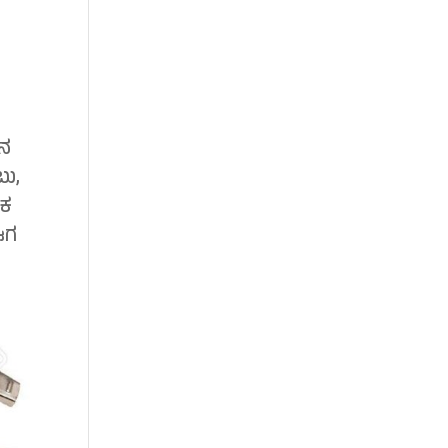
ಿನ
ಬು,
ಟಕ
 ಈಗ