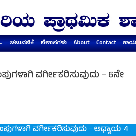
ಚಟುವಟಿಕೆ
ಲೇಖನಗಳು
About
Contact
ಕಾರ್
ಪುಗಳಾಗಿ ವರ್ಗೀಕರಿಸುವುದು – 6ನೇ
ಂಪುಗಳಾಗಿ ವರ್ಗೀಕರಿಸುವುದು – ಅಧ್ಯಾಯ-4