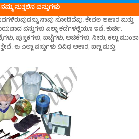
 ನಮ್ಮ ಸುತ್ತಲಿನ ವಸ್ತುಗಳು
 ವಿಧಗಳಿರುವುದನ್ನು ನಾವು ನೋಡಿದೆವು. ಕೇವಲ ಆಹಾರ ಮತ್ತು
ಧ್ಯಮಯವಾದ ವಸ್ತುಗಳು ಎಲ್ಲಾ ಕಡೆಗಳಲ್ಲಿಯೂ ಇವೆ. ಕುರ್ಚಿ,
ರೆಗಳು, ಪುಸ್ತಕಗಳು, ಬಟ್ಟೆಗಳು, ಆಟಿಕೆಗಳು, ನೀರು, ಕಲ್ಲು ಮುಂತ
್ತೇವೆ. ಈ ಎಲ್ಲಾ ವಸ್ತುಗಳು ವಿವಿಧ ಆಕಾರ, ಬಣ್ಣ ಮತ್ತು