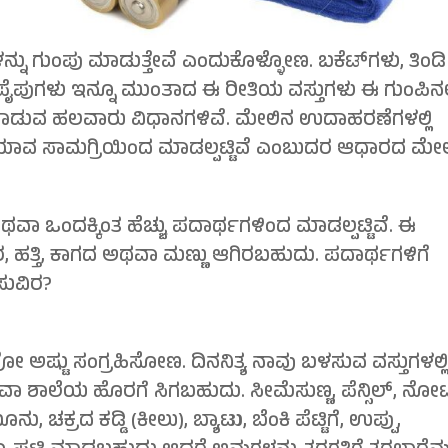
ಳನ್ನು ಗುಂಪು ಮಾಡುತ್ತೇವೆ ಎಂದುಕೊಳ್ಳೋಣ. ಬಕೆಟ್‍ಗಳು, ತಿಂಡಿ
 ಪೈಪುಗಳು ಇನ್ನೂ ಮುಂತಾದ ಈ ರೀತಿಯ ವಸ್ತುಗಳು ಈ ಗುಂಪಿನಲ್
ು ಮಾಡುವ ಹಲವಾರು ವಿಧಾನಗಳಿವೆ. ಮೇಲಿನ ಉದಾಹರಣೆಗಳಲ್ಲಿ
 ಯಾವ ಸಾಮಗ್ರಿಯಿಂದ ಮಾಡಲ್ಪಟ್ಟಿವೆ ಎಂಬುದರ ಆಧಾರದ ಮೇಲ
ಅಥವಾ ಒಂದಕ್ಕಿಂತ ಹೆಚ್ಚು ಪದಾರ್ಥಗಳಿಂದ ಮಾಡಲ್ಪಟ್ಟಿವೆ. ಈ
ರ, ಹತ್ತಿ, ಕಾಗದ ಅಥವಾ ಮಣ್ಣು ಆಗಿರಬಹುದು. ಪದಾರ್ಥಗಳಿಗೆ
ಸುವಿರ?
್ಯವೋ ಅಷ್ಟು ಸಂಗ್ರಹಿಸೋಣ. ದಿನನಿತ್ಯ ನಾವು ಬಳಸುವ ವಸ್ತುಗಳಲ್ಲ
ಥವಾ ಶಾಲೆಯ ಹೊರಗೆ ಸಿಗಬಹುದು. ಸೀಮೆಸುಣ್ಣ, ಪೆನ್ಸಿಲ್, ನೋ
ಬೂನು, ಚಕ್ರದ ಕಡ್ಡಿ (ಕೀಲು), ಬ್ಯಾಟು, ಬೆಂಕಿ ಪೆಟ್ಟಿಗೆ, ಉಪ್ಪು,