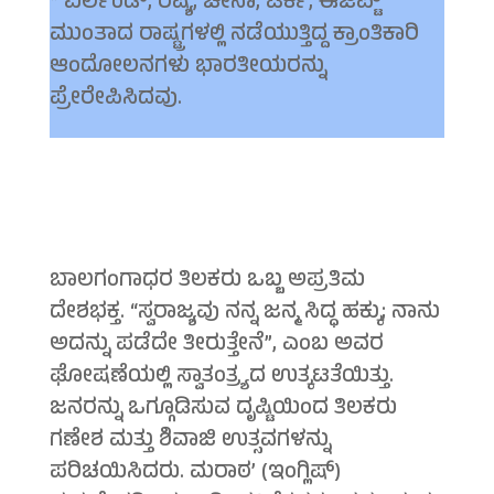
* ಐರ್ಲೆಂಡ್, ರಷ್ಯ, ಚೀನಾ, ಟರ್ಕಿ, ಈಜಿಪ್ಟ್
ಮುಂತಾದ ರಾಷ್ಟ್ರಗಳಲ್ಲಿ ನಡೆಯುತ್ತಿದ್ದ ಕ್ರಾಂತಿಕಾರಿ
ಆಂದೋಲನಗಳು ಭಾರತೀಯರನ್ನು
ಪ್ರೇರೇಪಿಸಿದವು.
ಬಾಲಗಂಗಾಧರ ತಿಲಕರು ಒಬ್ಬ ಅಪ್ರತಿಮ
ದೇಶಭಕ್ತ. “ಸ್ವರಾಜ್ಯವು ನನ್ನ ಜನ್ಮ ಸಿದ್ಧ ಹಕ್ಕು; ನಾನು
ಅದನ್ನು ಪಡೆದೇ ತೀರುತ್ತೇನೆ”, ಎಂಬ ಅವರ
ಘೋಷಣೆಯಲ್ಲಿ ಸ್ವಾತಂತ್ರ್ಯದ ಉತ್ಕಟತೆಯಿತ್ತು.
ಜನರನ್ನು ಒಗ್ಗೂಡಿಸುವ ದೃಷ್ಟಿಯಿಂದ ತಿಲಕರು
ಗಣೇಶ ಮತ್ತು ಶಿವಾಜಿ ಉತ್ಸವಗಳನ್ನು
ಪರಿಚಯಿಸಿದರು. ಮರಾಠ’ (ಇಂಗ್ಲಿಷ್)