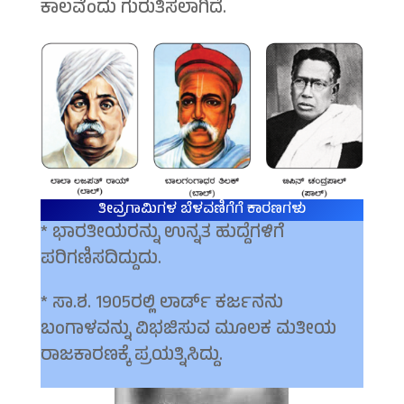
ಕಾಲವೆಂದು ಗುರುತಿಸಲಾಗಿದೆ.
ತೀವ್ರಗಾಮಿಗಳ ಬೆಳವಣಿಗೆಗೆ ಕಾರಣಗಳು
* ಭಾರತೀಯರನ್ನು ಉನ್ನತ ಹುದ್ದೆಗಳಿಗೆ
ಪರಿಗಣಿಸದಿದ್ದುದು.
* ಸಾ.ಶ. 1905ರಲ್ಲಿ ಲಾರ್ಡ್ ಕರ್ಜನನು
ಬಂಗಾಳವನ್ನು ವಿಭಜಿಸುವ ಮೂಲಕ ಮತೀಯ
ರಾಜಕಾರಣಕ್ಕೆ ಪ್ರಯತ್ನಿಸಿದ್ದು.