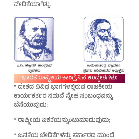
ವೇದಿಕೆಯಾಗಿತ್ತು.
ಭಾರತ ರಾಷ್ಟ್ರೀಯ ಕಾಂಗ್ರೆಸಿನ ಉದ್ದೇಶಗಳು:
* ದೇಶದ ವಿವಿಧ ಭಾಗಗಳಲ್ಲಿರುವ ರಾಜಕೀಯ
ಕಾರ್ಯಕರ್ತರ ನಡುವೆ ಸ್ನೇಹ ಸಂಬಂಧವನ್ನು
ಬೆಸೆಯುವುದು;
* ರಾಷ್ಟ್ರೀಯ ಏಕತೆಯನ್ನುಂಟುಮಾಡುವುದು;
* ಜನತೆಯ ಬೇಡಿಕೆಗಳನ್ನು ಸರ್ಕಾರದ ಮುಂದೆ