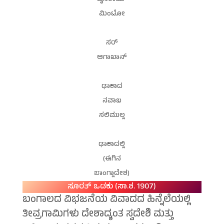
ಮಿಂಟೋ
ಸರ್
ಆಗಾಖಾನ್
ಢಾಕಾದ
ನವಾಬ
ಸಲಿಮುಲ್ಲ
ಢಾಕಾದಲ್ಲಿ
(ಈಗಿನ
ಬಾಂಗ್ಲಾದೇಶ)
ಸೂರತ್ ಒಡಕು (ಸಾ.ಶ. 1907)
ಬಂಗಾಲದ ವಿಭಜನೆಯ ವಿವಾದದ ಹಿನ್ನೆಲೆಯಲ್ಲಿ
ತೀವ್ರಗಾಮಿಗಳು ದೇಶಾದ್ಯಂತ ಸ್ವದೇಶಿ ಮತ್ತು