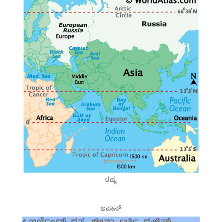
ರಷ್ಯ
ಜಪಾನ್