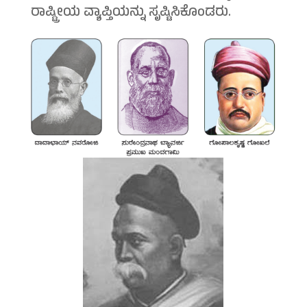
ರಾಷ್ಟ್ರೀಯ ವ್ಯಾಪ್ತಿಯನ್ನು ಸೃಷ್ಟಿಸಿಕೊಂಡರು.