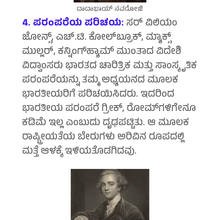
ದಾದಾಭಾಯ್ ನವರೋಜಿ
4. ಪರಂಪರೆಯ ಪರಿಚಯ:
ಸರ್ ವಿಲಿಯಂ
ಜೋನ್ಸ್, ಎಚ್.ಟಿ. ಕೋಲ್‍ಬ್ರೂಕ್, ಮ್ಯಾಕ್ಸ್
ಮುಲ್ಲರ್, ಕನ್ನಿಂಗ್‍ಹ್ಯಾಮ್ ಮುಂತಾದ ವಿದೇಶಿ
ವಿದ್ವಾಂಸರು ಭಾರತದ ಚಾರಿತ್ರಿಕ ಮತ್ತು ಸಾಂಸ್ಕೃತಿಕ
ಪರಂಪರೆಯನ್ನು ತಮ್ಮ ಅಧ್ಯಯನದ ಮೂಲಕ
ಭಾರತೀಯರಿಗೆ ಪರಿಚಯಿಸಿದರು. ಇದರಿಂದ
ಭಾರತೀಯ ಪರಂಪರೆ ಗ್ರೀಕ್, ರೋಮ್‍ಗಳಿಗೇನೂ
ಕಡಿಮೆ ಇಲ್ಲ ಎಂಬುದು ದೃಢಪಟ್ಟಿತು. ಆ ಮೂಲಕ
ರಾಷ್ಟ್ರೀಯತೆಯ ಬೇರುಗಳು ಅರಿವಿನ ರೂಪದಲ್ಲಿ
ಮತ್ತೆ ಆಳಕ್ಕೆ ಇಳಿಯತೊಡಗಿದವು.