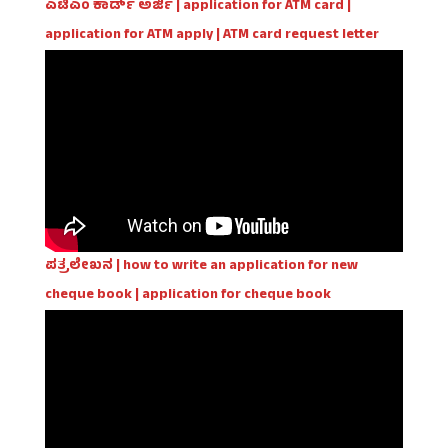
ಎಟಿಎಂ ಕಾರ್ಡ್ ಅರ್ಜಿ | application for ATM card |
application for ATM apply | ATM card request letter
ಪತ್ರಲೇಖನ | how to write an application for new
cheque book | application for cheque book