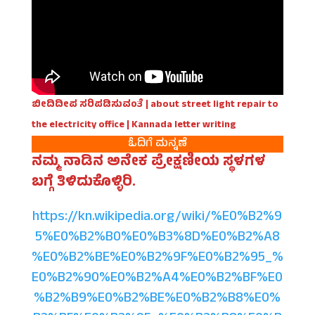
ಬೀದಿದೀಪ ಸರಿಪಡಿಸುವಂತೆ | about street light repair to
the electricity office | Kannada letter writing
ಓದಿಗೆ ಮನ್ನಣೆ
ನಮ್ಮ ನಾಡಿನ ಅನೇಕ ಪ್ರೇಕ್ಷಣೀಯ ಸ್ಥಳಗಳ
ಬಗ್ಗೆ ತಿಳಿದುಕೊಳ್ಳಿರಿ.
https://kn.wikipedia.org/wiki/%E0%B2%9
5%E0%B2%B0%E0%B3%8D%E0%B2%A8
%E0%B2%BE%E0%B2%9F%E0%B2%95_%
E0%B2%90%E0%B2%A4%E0%B2%BF%E0
%B2%B9%E0%B2%BE%E0%B2%B8%E0%