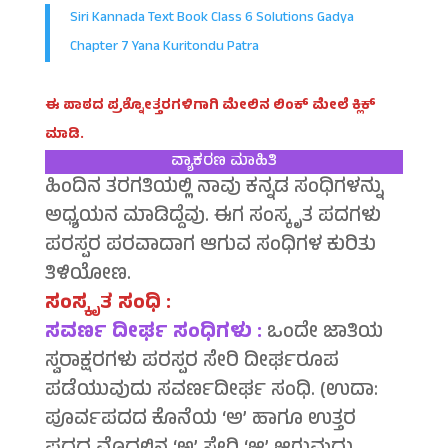
Siri Kannada Text Book Class 6 Solutions Gadya
Chapter 7 Yana Kuritondu Patra
ಈ ಪಾಠದ ಪ್ರಶ್ನೋತ್ತರಗಳಿಗಾಗಿ ಮೇಲಿನ ಲಿಂಕ್ ಮೇಲೆ ಕ್ಲಿಕ್
ಮಾಡಿ.
ವ್ಯಾಕರಣ ಮಾಹಿತಿ
ಹಿಂದಿನ ತರಗತಿಯಲ್ಲಿ ನಾವು ಕನ್ನಡ ಸಂಧಿಗಳನ್ನು
ಅಧ್ಯಯನ ಮಾಡಿದ್ದೆವು. ಈಗ ಸಂಸ್ಕೃತ ಪದಗಳು
ಪರಸ್ಪರ ಪರವಾದಾಗ ಆಗುವ ಸಂಧಿಗಳ ಕುರಿತು
ತಿಳಿಯೋಣ.
ಸಂಸ್ಕೃತ ಸಂಧಿ :
ಸವರ್ಣ ದೀರ್ಘ ಸಂಧಿಗಳು :
ಒಂದೇ ಜಾತಿಯ
ಸ್ವರಾಕ್ಷರಗಳು ಪರಸ್ಪರ ಸೇರಿ ದೀರ್ಘರೂಪ
ಪಡೆಯುವುದು ಸವರ್ಣದೀರ್ಘ ಸಂಧಿ. (ಉದಾ:
ಪೂರ್ವಪದದ ಕೊನೆಯ ‘ಅ’ ಹಾಗೂ ಉತ್ತರ