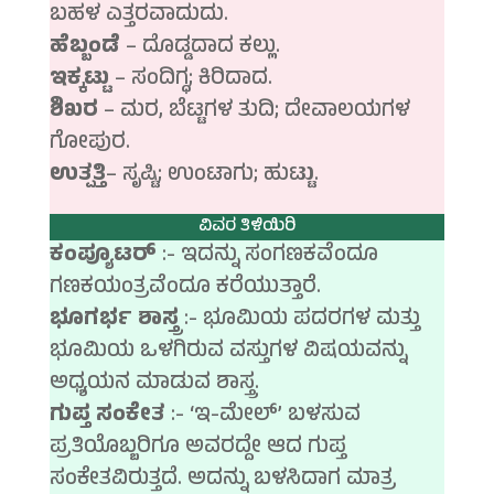
ಬಹಳ ಎತ್ತರವಾದುದು.
ಹೆಬ್ಬಂಡೆ
– ದೊಡ್ಡದಾದ ಕಲ್ಲು.
ಇಕ್ಕಟ್ಟು
– ಸಂದಿಗ್ಧ; ಕಿರಿದಾದ.
ಶಿಖರ
– ಮರ, ಬೆಟ್ಟಗಳ ತುದಿ; ದೇವಾಲಯಗಳ
ಗೋಪುರ.
ಉತ್ಪತ್ತಿ
– ಸೃಷ್ಟಿ; ಉಂಟಾಗು; ಹುಟ್ಟು.
ವಿವರ ತಿಳಿಯಿರಿ
ಕಂಪ್ಯೂಟರ್
:- ಇದನ್ನು ಸಂಗಣಕವೆಂದೂ
ಗಣಕಯಂತ್ರವೆಂದೂ ಕರೆಯುತ್ತಾರೆ.
ಭೂಗರ್ಭ ಶಾಸ್ತ್ರ
:- ಭೂಮಿಯ ಪದರಗಳ ಮತ್ತು
ಭೂಮಿಯ ಒಳಗಿರುವ ವಸ್ತುಗಳ ವಿಷಯವನ್ನು
ಅಧ್ಯಯನ ಮಾಡುವ ಶಾಸ್ತ್ರ.
ಗುಪ್ತ ಸಂಕೇತ
:- ‘ಇ-ಮೇಲ್’ ಬಳಸುವ
ಪ್ರತಿಯೊಬ್ಬರಿಗೂ ಅವರದ್ದೇ ಆದ ಗುಪ್ತ
ಸಂಕೇತವಿರುತ್ತದೆ. ಅದನ್ನು ಬಳಸಿದಾಗ ಮಾತ್ರ