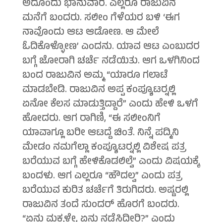
ಅದೊಂದು ಭಾನುವಾರ. ಎಲ್ಲರೂ ರಾಜುವಿನ
ಮನೆಗೆ ಬಂದರು. ಸಲೀಂ ಗೆಳೆಯರ ಬಳಿ ‘ಈಗ
ನಾವೊಂದು ಆಟ ಆಡೋಣ. ಆ ಮೇಲೆ
ಓದಿಕೊಳ್ಳೋಣ’ ಎಂದನು. ಯಾವ ಆಟ ಎಂಬುದರ
ಬಗ್ಗೆ ಜೋರಾಗಿ ಚರ್ಚೆ ನಡೆಯಿತು. ಆಗ ಒಳಗಿನಿಂದ
ಬಂದ ರಾಜುವಿನ ಅಮ್ಮ “ಯಾರೂ ಗಲಾಟೆ
ಮಾಡಬೇಡಿ. ರಾಜುವಿನ ಅಪ್ಪ ಕಂಪ್ಯೂಟರ್‍ನಲ್ಲಿ
ಏನೋ ಕೆಲಸ ಮಾಡುತ್ತಿದ್ದಾರೆ” ಎಂದು ಹೇಳಿ ಒಳಗೆ
ಹೋದರು. ಆಗ ರಾಗಿಣಿ, “ಈ ಸಲೀಂನಿಗೆ
ಯಾವಾಗ್ಲೂ ಬರೀ ಆಟದ್ದೆ ಚಿಂತೆ. ನಿನ್ನೆ ಪದ್ಮಿನಿ
ಮೇಡಂ ನಮಗೆಲ್ಲಾ ಕಂಪ್ಯೂಟರ್‍ನಲ್ಲಿ ವಿಶೇಷ ಪತ್ರ
ಬರೆಯುವ ಬಗ್ಗೆ ಹೇಳಿಕೊಡಲಿಲ್ವೆ” ಎಂದು ವಿಷಯಕ್ಕೆ
ಬಂದಳು. ಆಗ ಎಲ್ಲರೂ “ಹೌದಲ್ವ” ಎಂದು ಪತ್ರ
ಬರೆಯುವ ಕುರಿತ ಚರ್ಚೆಗೆ ತಿರುಗಿದರು. ಅಷ್ಟರಲ್ಲಿ
ರಾಜುವಿನ ತಂದೆ ಸುಂದರ್ ಹೊರಗೆ ಬಂದರು.
“ಏನು ಮಕ್ಕಳೇ, ಏನು ನಡೆಸಿದ್ದೀರಿ?” ಎಂದು