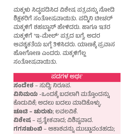
ಮಕ್ಕಳು ಸಿದ್ಧಪಡಿಸಿದ ವಿಶೇಷ ಪತ್ರವನ್ನು ನೋಡಿ
ಶಿಕ್ಷಕರಿಗೆ ಸಂತೋಷವಾಯಿತು. ಪದ್ಮಿನಿ ಟೀಚರ್
ಮಕ್ಕಳಿಗೆ ಶಹಬ್ಬಾಸ್ ಹೇಳಿದರು. ಹಾಗೂ ಇತರ
ಮಕ್ಕಳಿಗೆ ‘ಇ-ಮೇಲ್’ ಪತ್ರದ ಬಗ್ಗೆ, ಅದರ
ಆವಶ್ಯಕತೆಯ ಬಗ್ಗೆ ತಿಳಿಸಿದರು. ಯಾಣಕ್ಕೆ ಪ್ರವಾಸ
ಹೋಗೋಣ ಎಂದರು. ಮಕ್ಕಳಿಗೆಲ್ಲ
ಸಂತೋಷವಾಯಿತು.
ಪದಗಳ ಅರ್ಥ
ಸಂದೇಶ
– ಸುದ್ದಿ; ನಿರೂಪ.
ವಿನಿಮಯ
-ಒಂದಕ್ಕೆ ಬದಲಾಗಿ ಮತ್ತೊಂದನ್ನು
ಕೊಡುವಿಕೆ; ಅದಲು ಬದಲು ಮಾಡಿಕೊಳ್ಳು.
ಚೂಟಿ – ಚುರುಕು
; ಲವಲವಿಕೆ.
ವಿಶೇಷ
– ಪ್ರತ್ಯೇಕವಾದ; ವಿಶಿಷ್ಟವಾದ.
ಗಗನಚುಂಬಿ
– ಆಕಾಶವನ್ನು ಮುಟ್ಟುವಂತಹದು;