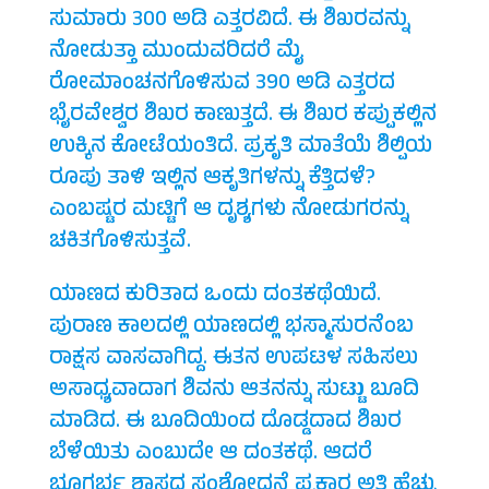
ಸುಮಾರು 300 ಅಡಿ ಎತ್ತರವಿದೆ. ಈ ಶಿಖರವನ್ನು
ನೋಡುತ್ತಾ ಮುಂದುವರಿದರೆ ಮೈ
ರೋಮಾಂಚನಗೊಳಿಸುವ 390 ಅಡಿ ಎತ್ತರದ
ಭೈರವೇಶ್ವರ ಶಿಖರ ಕಾಣುತ್ತದೆ. ಈ ಶಿಖರ ಕಪ್ಪುಕಲ್ಲಿನ
ಉಕ್ಕಿನ ಕೋಟೆಯಂತಿದೆ. ಪ್ರಕೃತಿ ಮಾತೆಯೆ ಶಿಲ್ಪಿಯ
ರೂಪು ತಾಳಿ ಇಲ್ಲಿನ ಆಕೃತಿಗಳನ್ನು ಕೆತ್ತಿದಳೆ?
ಎಂಬಷ್ಟರ ಮಟ್ಟಿಗೆ ಆ ದೃಶ್ಯಗಳು ನೋಡುಗರನ್ನು
ಚಕಿತಗೊಳಿಸುತ್ತವೆ.
ಯಾಣದ ಕುರಿತಾದ ಒಂದು ದಂತಕಥೆಯಿದೆ.
ಪುರಾಣ ಕಾಲದಲ್ಲಿ ಯಾಣದಲ್ಲಿ ಭಸ್ಮಾಸುರನೆಂಬ
ರಾಕ್ಷಸ ವಾಸವಾಗಿದ್ದ. ಈತನ ಉಪಟಳ ಸಹಿಸಲು
ಅಸಾಧ್ಯವಾದಾಗ ಶಿವನು ಆತನನ್ನು ಸುಟ್ಟು ಬೂದಿ
ಮಾಡಿದ. ಈ ಬೂದಿಯಿಂದ ದೊಡ್ಡದಾದ ಶಿಖರ
ಬೆಳೆಯಿತು ಎಂಬುದೇ ಆ ದಂತಕಥೆ. ಆದರೆ
ಭೂಗರ್ಭ ಶಾಸ್ತ್ರದ ಸಂಶೋಧನೆ ಪ್ರಕಾರ ಅತಿ ಹೆಚ್ಚು