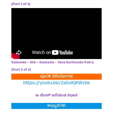
(Part 1 of 2)
Samveda – 6th – Kannada – Yana Kuritondu Patra
(Part 2 of 2)
ಪೂರಕ ವಿಡಿಯೋಗಳು
https://youtu.be/2aGxKjKWzlw
ಇ-ಮೇಲ್ ಬರೆಯುವ ವಿಧಾನ
ಅಭ್ಯಾಸಗಳು