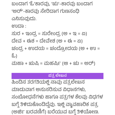
ಬಂದಾಗ ‘ಓ’ಕಾರವು, ‘ಋ’-ಕಾರವು ಬಂದಾಗ
‘ಅರ್’-ಕಾರವು ಸೇರಿದಾಗ ಗುಣಸಂಧಿ
ಎನಿಸುವುದು.
ಉದಾ :
ಸುರ + ಇಂದ್ರ = ಸುರೇಂದ್ರ (ಅ + ಇ = ಏ)
ದೇವ + ಈಶ = ದೇವೇಶ (ಅ + ಈ = ಏ)
ಚಂದ್ರ + ಉದಯ = ಚಂದ್ರೋದಯ (ಅ + ಉ =
ಓ)
ಮಹಾ + ಋಷಿ = ಮಹರ್ಷಿ (ಆ + ಋ = ಅರ್)
ಪತ್ರ ಲೇಖನ
ಹಿಂದಿನ ತರಗತಿಯಲ್ಲಿ ನಾವು ಪತ್ರಲೇಖನ
ಮಾಡುವಾಗ ಅನುಸರಿಸುವ ವಿಧಾನಗಳು,
ಸಂಬೋಧನೆಗಳು ಹಾಗೂ ಪತ್ರಗಳ ಕೆಲವು ವಿಧಗಳ
ಬಗ್ಗೆ ತಿಳಿದುಕೊಂಡಿದ್ದೆವು. ಇಲ್ಲಿ ವ್ಯಾವಹಾರಿಕ ಪತ್ರ
(ಅರ್ಜಿ ಬರವಣಿಗೆ) ಬರೆಯುವ ಬಗ್ಗೆ ತಿಳಿಯೋಣ.