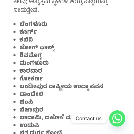
ಕೆಲವು ಅತ್ಯುತ್ತಮ ಸ್ಥಳಗಳ ಆಯ್ಕೆ ಪಟ್ಟಿಯನ್ನು
ನೀಡುತ್ತೇವೆ.
ಬೆಂಗಳೂರು
ಕೂರ್ಗ್
ಕಬಿನಿ
ಜೋಗ್ ಫಾಲ್ಸ್
ಶಿವಮೊಗ್ಗ
ಮಂಗಳೂರು
ಕಾರವಾರ
ಗೋಕರ್ಣ
ಬಂಡೀಪುರ ರಾಷ್ಟ್ರೀಯ ಉದ್ಯಾನವನ
ದಾಂಡೇಲಿ
ಹಂಪಿ
ಬಿಜಾಪುರ
ಬಾದಾಮಿ, ಐಹೊಳೆ ಮತ್ತು ಪಟ್ಟದಕಲ್ಲು
Contact us
ಉಡುಪಿ
ಚಿತ್ರದುರ್ಗ ಕೋಟೆ