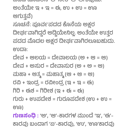
ಪದದ ಮೊದಲಿನ ‘ಅ’ ಸೇರಿ ‘ಆ’ ಆಗುವುದು.
ಅಂತೆಯೇ ಇ + ಇ = ಈ, ಉ + ಉ = ಊ
ಆಗುತ್ತವೆ)
ಸೂಚನೆ: ಪೂರ್ವಪದದ ಕೊನೆಯ ಅಕ್ಷರ
ದೀರ್ಘವಾಗಿದ್ದರೆ ಅಡ್ಡಿಯೇನಿಲ್ಲ. ಅಂತೆಯೇ ಉತ್ತರ
ಪದದ ಮೊದಲ ಅಕ್ಷರ ದೀರ್ಘವಾಗಿರಲೂಬಹುದು.
ಉದಾ:
ದೇವ + ಆಲಯ = ದೇವಾಲಯ (ಅ + ಆ = ಆ)
ದೇವ + ಅಸುರ = ದೇವಾಸುರ (ಅ + ಅ = ಆ)
ಮಹಾ + ಆತ್ಮ = ಮಹಾತ್ಮ (ಆ + ಆ = ಆ)
ರವಿ + ಇಂದ್ರ = ರವೀಂದ್ರ (ಇ + ಇ = ಈ)
ಗಿರಿ + ಈಶ = ಗಿರೀಶ (ಇ + ಈ = ಈ)
ಗುರು + ಉಪದೇಶ = ಗುರೂಪದೇಶ (ಉ + ಉ =
ಊ)
ಗುಣಸಂಧಿ :
‘ಅ’, ’ಆ’-ಕಾರಗಳ ಮುಂದೆ ‘ಇ’, ’ಈ’-
ಕಾರವು ಬಂದಾಗ ‘ಏ’-ಕಾರವು, ‘ಉ’, ‘ಊ’ಕಾರವು