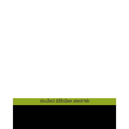
ಸಂವೇದ ವಿಡಿಯೋ ಪಾಠಗಳು