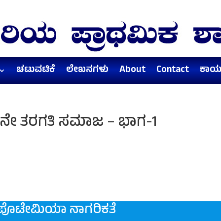
ಚಟುವಟಿಕೆ
ಲೇಖನಗಳು
About
Contact
ಕಾರ್
 6ನೇ ತರಗತಿ ಸಮಾಜ – ಭಾಗ-1
ಪೊಟೇಮಿಯಾ ನಾಗರಿಕತೆ