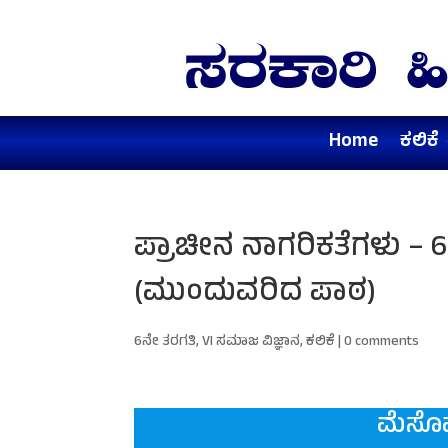
Home
ಕಲಿಕೆ
ಪ್ರಾಚೀನ ನಾಗರಿಕತೆಗಳು –
(ಮುಂದುವರಿದ ಪಾಠ)
6ನೇ ತರಗತಿ
,
VI ಸಮಾಜ ವಿಜ್ಞಾನ
,
ಕಲಿಕೆ
|
0 comments
ಮೆಸೊ