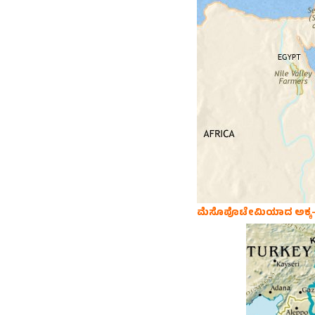
ಮೆಸೊಪೊಟೇಮಿಯಾದ ಅಕ್ಕ-