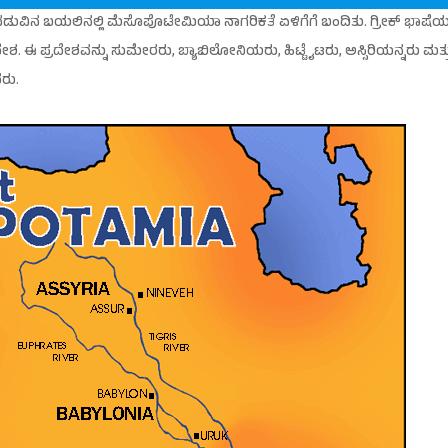
 ನಡುವಿನ ಬಯಲಿನಲ್ಲಿ ಮೆಸೊಪೊಟೇಮಿಯಾ ನಾಗರಿಕತೆ ಏಳಿಗೆಗೆ ಬಂದಿತು. ಗ್ರೀಕ್ ಭಾಷೆಯಲ
 ಪ್ರದೇಶವನ್ನು ಸುಮೇರರು, ಬ್ಯಾಬಿಲೋನಿಯರು, ಹಿಟ್ಟೈಟರು, ಅಸ್ಸಿರಿಯನ್ನರು ಮತ್
ರು.