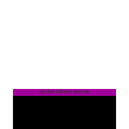
ಸಂವೇದ ವಿಡಿಯೋ ಪಾಠಗಳು