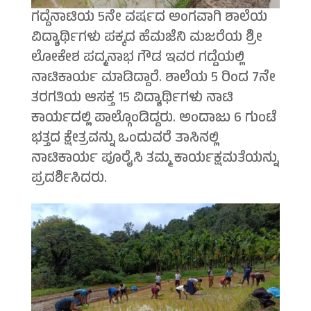
ಗದ್ದೆನಾಟಿಯ 5ನೇ ವರ್ಷದ ಅಂಗವಾಗಿ ಶಾಲೆಯ
ವಿದ್ಯಾರ್ಥಿಗಳು ಪಕ್ಕದ ಹೆಮಜೆನಿ ಮಜರೆಯ ಶ್ರೀ
ಲೋಕೇಶ ಪದ್ಮನಾಭ ಗೌಡ ಇವರ ಗದ್ದೆಯಲ್ಲಿ
ನಾಟಿಕಾರ್ಯ ಮಾಡಿದ್ದಾರೆ. ಶಾಲೆಯ 5 ರಿಂದ 7ನೇ
ತರಗತಿಯ ಆಸಕ್ತ 15 ವಿದ್ಯಾರ್ಥಿಗಳು ನಾಟಿ
ಕಾರ್ಯದಲ್ಲಿ ಪಾಲ್ಗೊಂಡಿದ್ದರು. ಅಂದಾಜು 6 ಗುಂಟೆ
ಭತ್ತದ ಕ್ಷೇತ್ರವನ್ನು ಒಂದುವರೆ ತಾಸಿನಲ್ಲಿ
ನಾಟಿಕಾರ್ಯ ಪೂರೈಸಿ ತಮ್ಮ ಕಾರ್ಯಕ್ಷಮತೆಯನ್ನು
ಪ್ರದರ್ಶಿಸಿದರು.