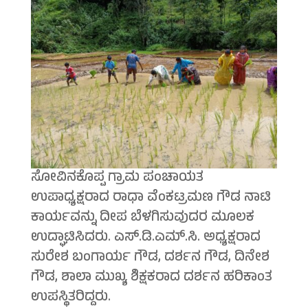
ಸೋವಿನಕೊಪ್ಪ ಗ್ರಾಮ ಪಂಚಾಯತ
ಉಪಾಧ್ಯಕ್ಷರಾದ ರಾಧಾ ವೆಂಕಟ್ರಮಣ ಗೌಡ ನಾಟಿ
ಕಾರ್ಯವನ್ನು ದೀಪ ಬೆಳಗಿಸುವುದರ ಮೂಲಕ
ಉದ್ಘಾಟಿಸಿದರು. ಎಸ್.ಡಿ.ಎಮ್.ಸಿ. ಅಧ್ಯಕ್ಷರಾದ
ಸುರೇಶ ಬಂಗಾರ್ಯ ಗೌಡ, ದರ್ಶನ ಗೌಡ, ದಿನೇಶ
ಗೌಡ, ಶಾಲಾ ಮುಖ್ಯ ಶಿಕ್ಷಕರಾದ ದರ್ಶನ ಹರಿಕಾಂತ
ಉಪಸ್ಥಿತರಿದ್ದರು.