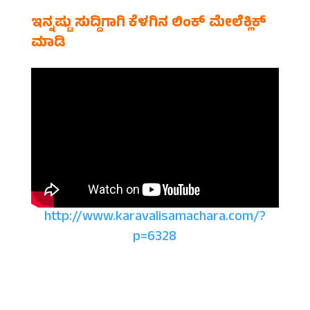
ಇನ್ನಷ್ಟು ಸುದ್ದಿಗಾಗಿ ಕೆಳಗಿನ ಲಿಂಕ್ ಮೇಲೆಕ್ಲಿಕ್
ಮಾಡಿ
http://www.karavalisamachara.com/?
p=6328