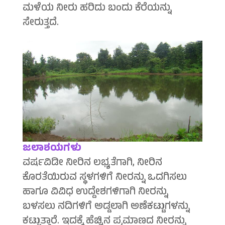
ಮಳೆಯ ನೀರು ಹರಿದು ಬಂದು ಕೆರೆಯನ್ನು
ಸೇರುತ್ತದೆ.
ಜಲಾಶಯಗಳು
ವರ್ಷವಿಡೀ ನೀರಿನ ಲಭ್ಯತೆಗಾಗಿ, ನೀರಿನ
ಕೊರತೆಯಿರುವ ಸ್ಥಳಗಳಿಗೆ ನೀರನ್ನು ಒದಗಿಸಲು
ಹಾಗೂ ವಿವಿಧ ಉದ್ದೇಶಗಳಿಗಾಗಿ ನೀರನ್ನು
ಬಳಸಲು ನದಿಗಳಿಗೆ ಅಡ್ಡಲಾಗಿ ಅಣೆಕಟ್ಟುಗಳನ್ನು
ಕಟ್ಟುತ್ತಾರೆ. ಇದಕ್ಕೆ ಹೆಚ್ಚಿನ ಪ್ರಮಾಣದ ನೀರನ್ನು