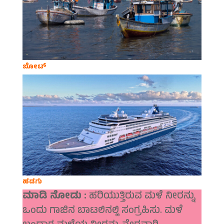
ಬೋಟ್‍
ಹಡಗು
ಮಾಡಿ ನೋಡು :
ಹರಿಯುತ್ತಿರುವ ಮಳೆ ನೀರನ್ನು
ಒಂದು ಗಾಜಿನ ಬಾಟಲಿನಲ್ಲಿ ಸಂಗ್ರಹಿಸು. ಮಳೆ