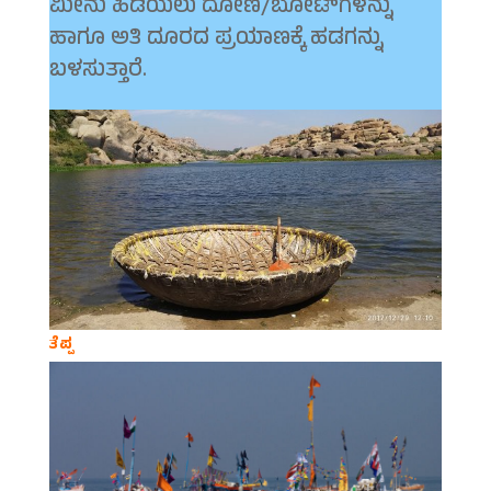
ಮೀನು ಹಿಡಿಯಲು ದೋಣಿ/ಬೋಟ್‍ಗಳನ್ನು
ಹಾಗೂ ಅತಿ ದೂರದ ಪ್ರಯಾಣಕ್ಕೆ ಹಡಗನ್ನು
ಬಳಸುತ್ತಾರೆ.
ತೆಪ್ಪ