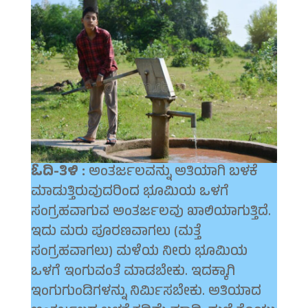
ಓದಿ-ತಿಳಿ :
ಅಂತರ್ಜಲವನ್ನು ಅತಿಯಾಗಿ ಬಳಕೆ
ಮಾಡುತ್ತಿರುವುದರಿಂದ ಭೂಮಿಯ ಒಳಗೆ
ಸಂಗ್ರಹವಾಗುವ ಅಂತರ್ಜಲವು ಖಾಲಿಯಾಗುತ್ತಿದೆ.
ಇದು ಮರು ಪೂರಣವಾಗಲು (ಮತ್ತೆ
ಸಂಗ್ರಹವಾಗಲು) ಮಳೆಯ ನೀರು ಭೂಮಿಯ
ಒಳಗೆ ಇಂಗುವಂತೆ ಮಾಡಬೇಕು. ಇದಕ್ಕಾಗಿ
ಇಂಗುಗುಂಡಿಗಳನ್ನು ನಿರ್ಮಿಸಬೇಕು. ಅತಿಯಾದ