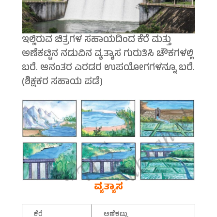
ಇಲ್ಲಿರುವ ಚಿತ್ರಗಳ ಸಹಾಯದಿಂದ ಕೆರೆ ಮತ್ತು
ಅಣೆಕಟ್ಟಿನ ನಡುವಿನ ವ್ಯತ್ಯಾಸ ಗುರುತಿಸಿ ಚೌಕಗಳಲ್ಲಿ
ಬರೆ. ಆನಂತರ ಎರಡರ ಉಪಯೋಗಗಳನ್ನೂ ಬರೆ.
(ಶಿಕ್ಷಕರ ಸಹಾಯ ಪಡೆ)
ವ್ಯತ್ಯಾಸ
ಕೆರೆ
ಅಣೆಕಟ್ಟು