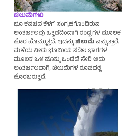
ಚಿಲುಮೆಗಳು
ಭೂ ಕವಚದ ಕೆಳಗೆ ಸಂಗ್ರಹಗೊಂಡಿರುವ
ಅಂತರ್ಜಲವು ಒತ್ತಡದಿಂದಾಗಿ ರಂಧ್ರಗಳ ಮೂಲಕ
ಹೊರ ಹೊಮ್ಮುತ್ತದೆ. ಇದನ್ನು
ಚಿಲುಮೆ
ಎನ್ನುತ್ತಾರೆ.
ಮಳೆಯ ನೀರು ಭೂಮಿಯ ಸಡಿಲ ಭಾಗಗಳ
ಮೂಲಕ ಒಳ ಹೊಕ್ಕು ಒಂದೆಡೆ ಸೇರಿ ಅದು
ಅಂತರ್ಜಲವಾಗಿ, ಚಿಲುಮೆಗಳ ರೂಪದಲ್ಲಿ
ಹೊರಬರುತ್ತದೆ.