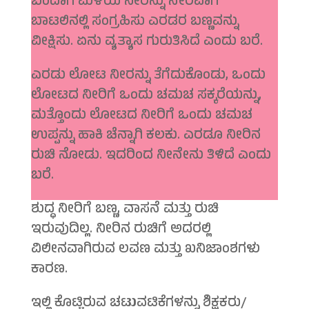
ಬಂದಾಗ ಮಳೆಯ ನೀರನ್ನು ನೇರವಾಗಿ
ಬಾಟಲಿನಲ್ಲಿ ಸಂಗ್ರಹಿಸು ಎರಡರ ಬಣ್ಣವನ್ನು
ವೀಕ್ಷಿಸು. ಏನು ವ್ಯತ್ಯಾಸ ಗುರುತಿಸಿದೆ ಎಂದು ಬರೆ.
ಎರಡು ಲೋಟ ನೀರನ್ನು ತೆಗೆದುಕೊಂಡು, ಒಂದು
ಲೋಟದ ನೀರಿಗೆ ಒಂದು ಚಮಚ ಸಕ್ಕರೆಯನ್ನು,
ಮತ್ತೊಂದು ಲೋಟದ ನೀರಿಗೆ ಒಂದು ಚಮಚ
ಉಪ್ಪನ್ನು ಹಾಕಿ ಚೆನ್ನಾಗಿ ಕಲಕು. ಎರಡೂ ನೀರಿನ
ರುಚಿ ನೋಡು. ಇದರಿಂದ ನೀನೇನು ತಿಳಿದೆ ಎಂದು
ಬರೆ.
ಶುದ್ಧ ನೀರಿಗೆ ಬಣ್ಣ, ವಾಸನೆ ಮತ್ತು ರುಚಿ
ಇರುವುದಿಲ್ಲ. ನೀರಿನ ರುಚಿಗೆ ಅದರಲ್ಲಿ
ವಿಲೀನವಾಗಿರುವ ಲವಣ ಮತ್ತು ಖನಿಜಾಂಶಗಳು
ಕಾರಣ.
ಇಲ್ಲಿ ಕೊಟ್ಟಿರುವ ಚಟುವಟಿಕೆಗಳನ್ನು ಶಿಕ್ಷಕರು/