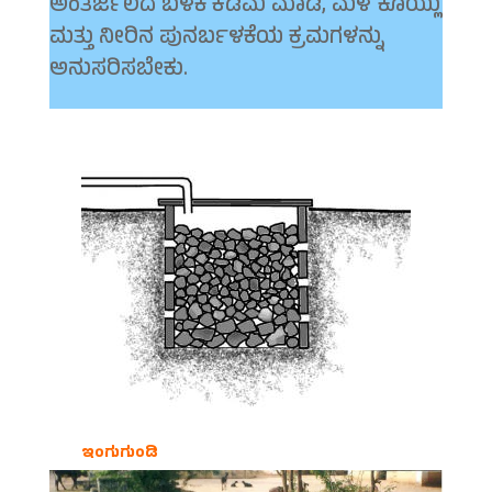
ಅಂತರ್ಜಲದ ಬಳಕೆ ಕಡಿಮೆ ಮಾಡಿ, ಮಳೆ ಕೊಯ್ಲು
ಮತ್ತು ನೀರಿನ ಪುನರ್ಬಳಕೆಯ ಕ್ರಮಗಳನ್ನು
ಅನುಸರಿಸಬೇಕು.
ಇಂಗುಗುಂಡಿ