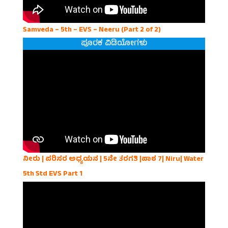
Samveda – 5th – EVS – Neeru (Part 2 of 2)
ಪೂರಕ ವಿಡಿಯೋಗಳು
ನೀರು | ಪರಿಸರ ಅಧ್ಯಯನ | 5ನೇ ತರಗತಿ |ಪಾಠ 7| Niru| Water
5th Std EVS Part 1