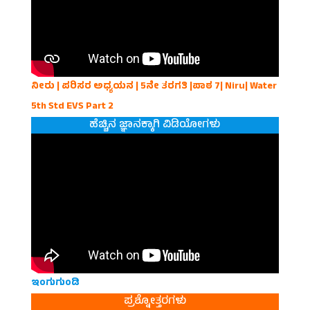
ನೀರು | ಪರಿಸರ ಅಧ್ಯಯನ | 5ನೇ ತರಗತಿ |ಪಾಠ 7| Niru| Water
5th Std EVS Part 2
ಹೆಚ್ಚಿನ ಜ್ಞಾನಕ್ಕಾಗಿ ವಿಡಿಯೋಗಳು
ಇಂಗುಗುಂಡಿ
ಪ್ರಶ್ನೋತ್ತರಗಳು