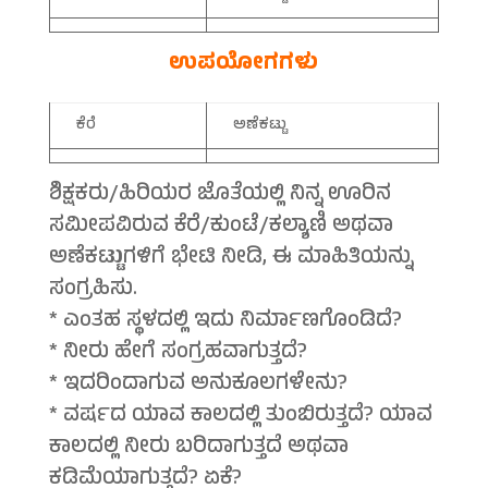
ಉಪಯೋಗಗಳು
ಕೆರೆ
ಅಣೆಕಟ್ಟು
ಶಿಕ್ಷಕರು/ಹಿರಿಯರ ಜೊತೆಯಲ್ಲಿ ನಿನ್ನ ಊರಿನ
ಸಮೀಪವಿರುವ ಕೆರೆ/ಕುಂಟೆ/ಕಲ್ಯಾಣಿ ಅಥವಾ
ಅಣೆಕಟ್ಟುಗಳಿಗೆ ಭೇಟಿ ನೀಡಿ, ಈ ಮಾಹಿತಿಯನ್ನು
ಸಂಗ್ರಹಿಸು.
* ಎಂತಹ ಸ್ಥಳದಲ್ಲಿ ಇದು ನಿರ್ಮಾಣಗೊಂಡಿದೆ?
* ನೀರು ಹೇಗೆ ಸಂಗ್ರಹವಾಗುತ್ತದೆ?
* ಇದರಿಂದಾಗುವ ಅನುಕೂಲಗಳೇನು?
* ವರ್ಷದ ಯಾವ ಕಾಲದಲ್ಲಿ ತುಂಬಿರುತ್ತದೆ? ಯಾವ
ಕಾಲದಲ್ಲಿ ನೀರು ಬರಿದಾಗುತ್ತದೆ ಅಥವಾ
ಕಡಿಮೆಯಾಗುತ್ತದೆ? ಏಕೆ?