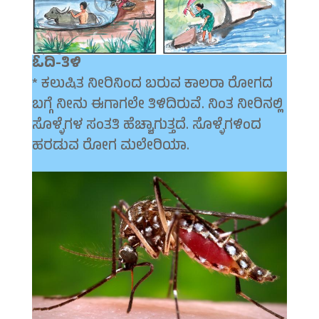
ಓದಿ-ತಿಳಿ
* ಕಲುಷಿತ ನೀರಿನಿಂದ ಬರುವ ಕಾಲರಾ ರೋಗದ
ಬಗ್ಗೆ ನೀನು ಈಗಾಗಲೇ ತಿಳಿದಿರುವೆ. ನಿಂತ ನೀರಿನಲ್ಲಿ
ಸೊಳ್ಳೆಗಳ ಸಂತತಿ ಹೆಚ್ಚಾಗುತ್ತದೆ. ಸೊಳ್ಳೆಗಳಿಂದ
ಹರಡುವ ರೋಗ ಮಲೇರಿಯಾ.