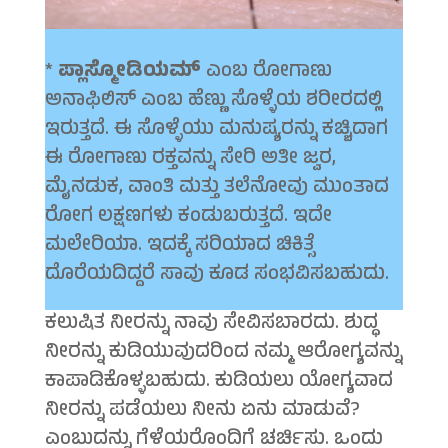
*
ಪ್ಲಾಸ್ಮೋಡಿಯಮ್
ಎಂಬ ರೋಗಾಣು
ಅನಾಫಿಲಿಸ್ ಎಂಬ ಹೆಣ್ಣು ಸೊಳ್ಳೆಯ ಶರೀರದಲ್ಲಿ
ಇರುತ್ತದೆ. ಈ ಸೊಳ್ಳೆಯು ಮನುಷ್ಯರನ್ನು ಕಚ್ಚಿದಾಗ
ಈ ರೋಗಾಣು ರಕ್ತವನ್ನು ಸೇರಿ ಅತೀ ಜ್ವರ,
ಮೈನಡುಕ, ವಾಂತಿ ಮತ್ತು ತಲೆನೋವು ಮುಂತಾದ
ರೋಗ ಲಕ್ಷಣಗಳು ಕಂಡುಬರುತ್ತದೆ. ಇದೇ
ಮಲೇರಿಯಾ. ಇದಕ್ಕೆ ಸರಿಯಾದ ಚಿಕಿತ್ಸೆ
ದೊರೆಯದಿದ್ದರೆ ಸಾವು ಕೂಡ ಸಂಭವಿಸಬಹುದು.
ಕಲುಷಿತ ನೀರನ್ನು ನಾವು ಸೇವಿಸಬಾರದು. ಶುದ್ಧ
ನೀರನ್ನು ಕುಡಿಯುವುದರಿಂದ ನಮ್ಮ ಆರೋಗ್ಯವನ್ನು
ಕಾಪಾಡಿಕೊಳ್ಳಬಹುದು. ಕುಡಿಯಲು ಯೋಗ್ಯವಾದ
ನೀರನ್ನು ಪಡೆಯಲು ನೀನು ಏನು ಮಾಡುವೆ?
ಎಂಬುದನ್ನು ಗೆಳೆಯರೊಂದಿಗೆ ಚರ್ಚಿಸು. ಒಂದು