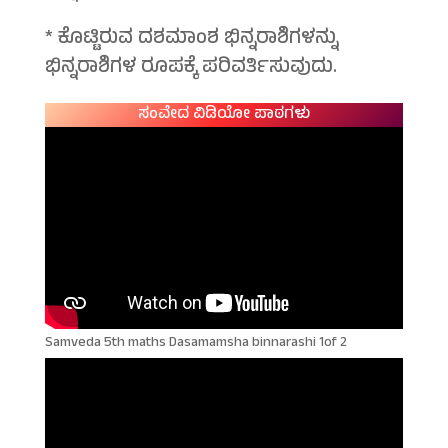
* ಕೊಟ್ಟಿರುವ ದಶಮಾಂಶ ಭಿನ್ನರಾಶಿಗಳನ್ನು
ಭಿನ್ನರಾಶಿಗಳ ರೂಪಕ್ಕೆ ಪರಿವರ್ತಿಸುವುದು.
ಸಂವೇದ ವಿಡಿಯೋ ಪಾಠಗಳು
Samveda 5th maths Dasamamsha binnarashi 1of 2