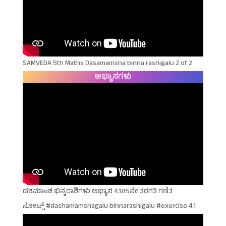
SAMVEDA 5th Maths Dasamamsha binna rashigalu 2 of 2
ಅಭ್ಯಾಸಗಳು
ದಶಮಾಂಶ ಭಿನ್ನರಾಶಿಗಳು ಅಭ್ಯಾಸ 4.1#5ನೇ ತರಗತಿ ಗಣಿತ
ನೋಟ್ಸ್ #dashamamshagalu binnarashigalu #exercise 4.1