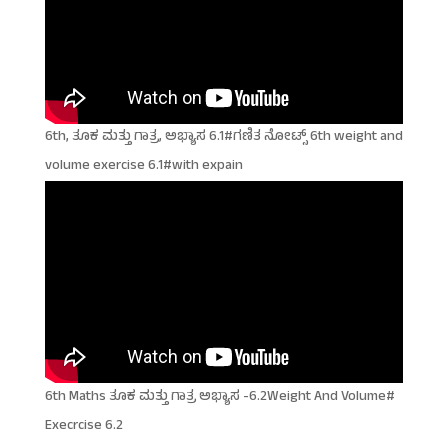
6th, ತೂಕ ಮತ್ತು ಗಾತ್ರ, ಅಭ್ಯಾಸ 6.1#ಗಣಿತ ನೋಟ್ಸ್ 6th weight and
volume exercise 6.1#with expain
6th Maths ತೂಕ ಮತ್ತು ಗಾತ್ರ ಅಭ್ಯಾಸ -6.2Weight And Volume#
Execrcise 6.2