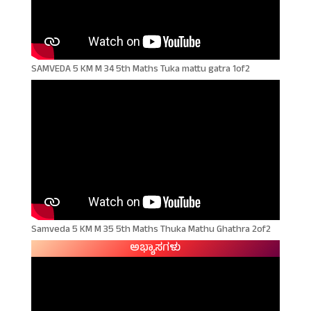
SAMVEDA 5 KM M 34 5th Maths Tuka mattu gatra 1of2
Samveda 5 KM M 35 5th Maths Thuka Mathu Ghathra 2of2
ಅಭ್ಯಾಸಗಳು