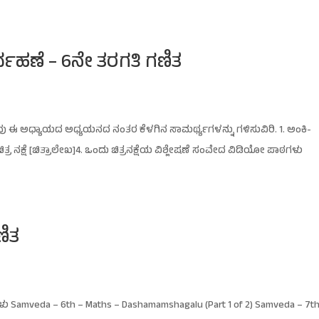
್ವಹಣೆ – 6ನೇ ತರಗತಿ ಗಣಿತ
ು ಈ ಅಧ್ಯಾಯದ ಅಧ್ಯಯನದ ನಂತರ ಕೆಳಗಿನ ಸಾಮರ್ಥ್ಯಗಳನ್ನು ಗಳಿಸುವಿರಿ. 1. ಅಂಕಿ-
ನಕ್ಷೆ [ಚಿತ್ರಾಲೇಖ]4. ಒಂದು ಚಿತ್ರನಕ್ಷೆಯ ವಿಶ್ಲೇಷಣೆ ಸಂವೇದ ವಿಡಿಯೋ ಪಾಠಗಳು
ಣಿತ
mveda – 6th – Maths – Dashamamshagalu (Part 1 of 2) Samveda – 7th