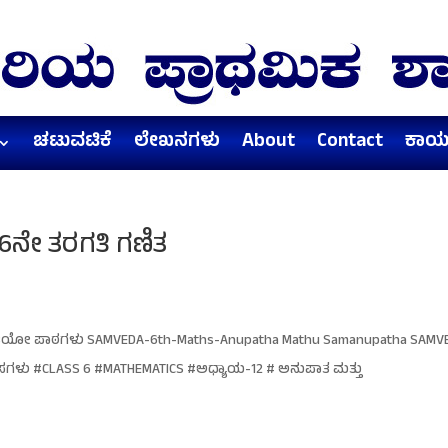
ಚಟುವಟಿಕೆ
ಲೇಖನಗಳು
About
Contact
ಕಾರ್
6ನೇ ತರಗತಿ ಗಣಿತ
ಡಿಯೋ ಪಾಠಗಳು SAMVEDA-6th-Maths-Anupatha Mathu Samanupatha SAMV
ಯಾಸಗಳು #CLASS 6 #MATHEMATICS #ಅಧ್ಯಾಯ-12 # ಅನುಪಾತ ಮತ್ತು