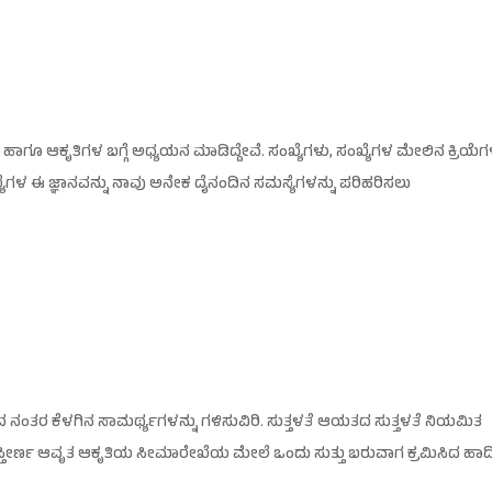
ಹಾಗೂ ಆಕೃತಿಗಳ ಬಗ್ಗೆ ಅಧ್ಯಯನ ಮಾಡಿದ್ದೇವೆ. ಸಂಖ್ಯೆಗಳು, ಸಂಖ್ಯೆಗಳ ಮೇಲಿನ ಕ್ರಿಯೆಗ
ಖ್ಯೆಗಳ ಈ ಜ್ಞಾನವನ್ನು ನಾವು ಅನೇಕ ದೈನಂದಿನ ಸಮಸ್ಯೆಗಳನ್ನು ಪರಿಹರಿಸಲು
 ನಂತರ ಕೆಳಗಿನ ಸಾಮರ್ಥ್ಯಗಳನ್ನು ಗಳಿಸುವಿರಿ. ಸುತ್ತಳತೆ ಆಯತದ ಸುತ್ತಳತೆ ನಿಯಮಿತ
ದ ವಿಸ್ತೀರ್ಣ ಆವೃತ ಆಕೃತಿಯ ಸೀಮಾರೇಖೆಯ ಮೇಲೆ ಒಂದು ಸುತ್ತು ಬರುವಾಗ ಕ್ರಮಿಸಿದ ಹ